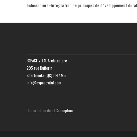
échéanciers •Intégration de principes de développement durab
ESPACE VITAL Architecture
295 rue Dufferin
Sherbrooke (QC) J1H 4M5
info@espacevital.com
Une création de
ID Conception