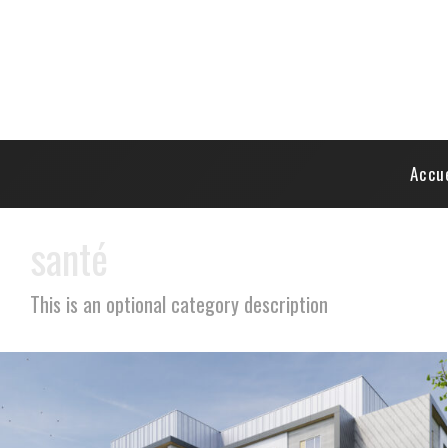
Accu
santé
This is an optional category description