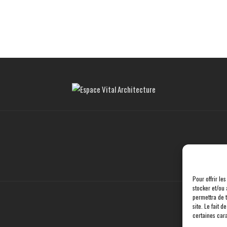
Pour offrir le
stocker et/ou 
permettra de 
site. Le fait 
certaines cara