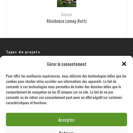
Suivant
Résidence Lemay-Ratti
Types de projets
Gérer le consentement
COMMERCIAL
CULTURE | PATRIMOINE
RÉSIDENTIEL
SANTÉ
SÉCURITÉ PUBLIQUE
ÉDUCATION
Pour offrir les meilleures expériences, nous utilisons des technologies telles que les
cookies pour stocker et/ou accéder aux informations des appareils. Le fait de
consentir à ces technologies nous permettra de traiter des données telles que le
comportement de navigation ou les ID uniques sur ce site. Le fait de ne pas
consentir ou de retirer son consentement peut avoir un effet négatif sur certaines
caractéristiques et fonctions.
Tout droits réservés espace vital architecture 2022-2023
Accepter
Déclaration de confidentialité (CA)
Conditions générales
Refuser
Politique de cookies
Conditions générales